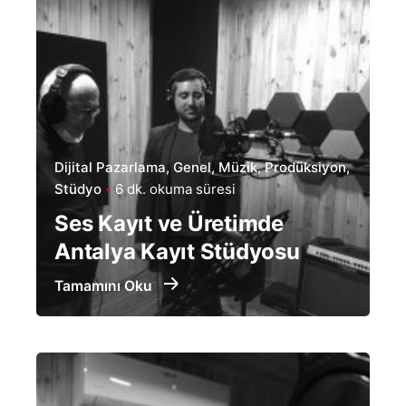
Dijital Pazarlama
Genel
Müzik
Prodüksiyon
Stüdyo
6 dk. okuma süresi
Ses Kayıt ve Üretimde
Antalya Kayıt Stüdyosu
Tamamını Oku