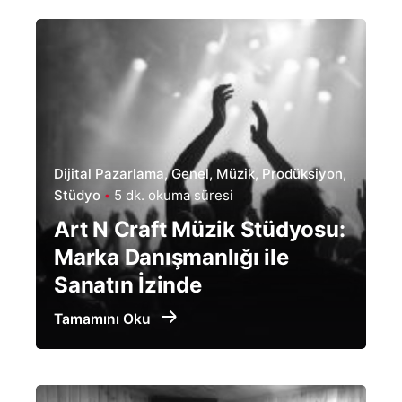
Dijital Pazarlama
Genel
Müzik
Prodüksiyon
Stüdyo
5 dk. okuma süresi
Art N Craft Müzik Stüdyosu:
Marka Danışmanlığı ile
Sanatın İzinde
Tamamını Oku