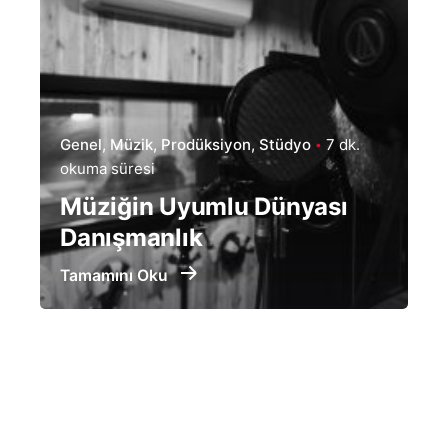
Genel
Müzik
Prodüksiyon
Stüdyo
7 dk.
okuma süresi
Müziğin Uyumlu Dünyası
Danışmanlık
Tamamını Oku
Yt.
/
Ig.
/