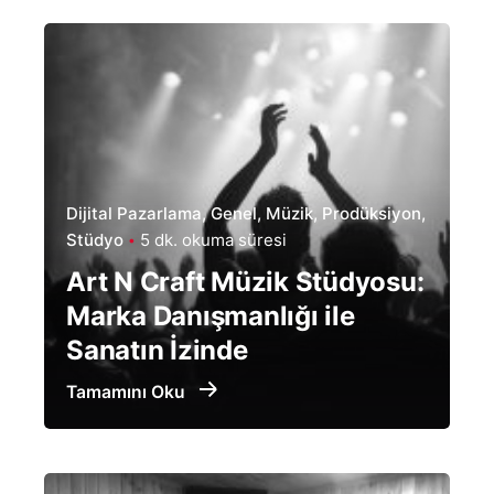
Dijital Pazarlama
Genel
Müzik
Prodüksiyon
Stüdyo
5 dk. okuma süresi
Art N Craft Müzik Stüdyosu:
Marka Danışmanlığı ile
Sanatın İzinde
Tamamını Oku