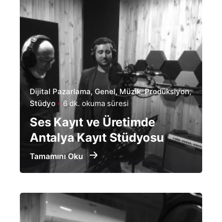
Dijital Pazarlama
Genel
Müzik
Prodüksiyon
Stüdyo
6 dk. okuma süresi
Ses Kayıt ve Üretimde
Antalya Kayıt Stüdyosu
Tamamını Oku