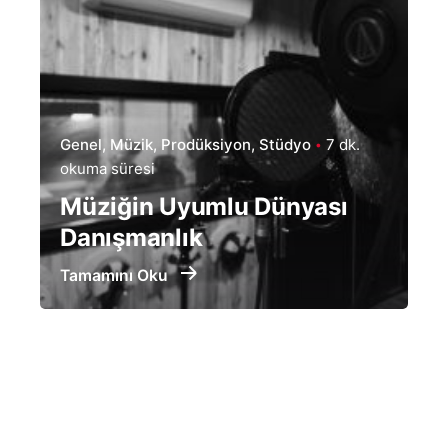
Genel
Müzik
Prodüksiyon
Stüdyo
7 dk.
okuma süresi
Müziğin Uyumlu Dünyası
Danışmanlık
Tamamını Oku
Yt.
/
Ig.
/