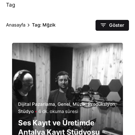
Tag
Anasayfa
Tag: Mğzik
Göster
Dijital Pazarlama
Genel
Müzik
Prodüksiyon
Stüdyo
6 dk. okuma süresi
Ses Kayıt ve Üretimde
Antalya Kayıt Stüdyosu