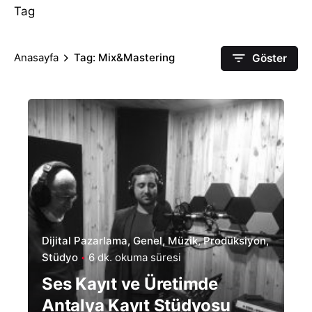
Tag
Anasayfa
Tag: Mix&Mastering
Göster
Dijital Pazarlama
Genel
Müzik
Prodüksiyon
Stüdyo
6 dk. okuma süresi
Ses Kayıt ve Üretimde
Antalya Kayıt Stüdyosu