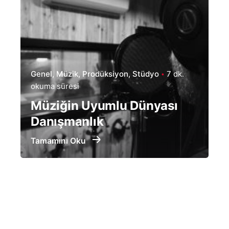
Genel
Müzik
Prodüksiyon
Stüdyo
7 dk.
okuma süresi
Müziğin Uyumlu Dünyası
Danışmanlık
Tamamını Oku
Yt.
/
Ig.
/