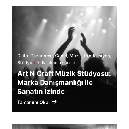
Dijital Pazarlama
Genel
Müzik
Prodüksiyon
Stüdyo
5 dk. okuma süresi
Art N Craft Müzik Stüdyosu:
Marka Danışmanlığı ile
Sanatın İzinde
Tamamını Oku