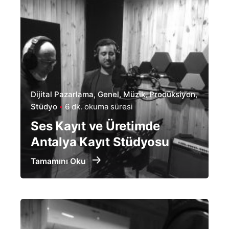
Dijital Pazarlama
Genel
Müzik
Prodüksiyon
Stüdyo
6 dk. okuma süresi
Ses Kayıt ve Üretimde
Antalya Kayıt Stüdyosu
Tamamını Oku