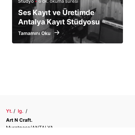
Stüdyo
6 dk. okuma süresi
Ses Kayıt ve Üretimde
Antalya Kayıt Stüdyosu
Tamamını Oku
Yt.
/
Ig.
/
Art N Craft.
Muratpaşa/ANTALYA,