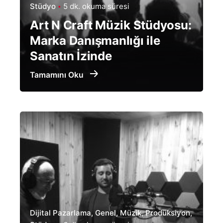
Stüdyo
5 dk. okuma süresi
Art N Craft Müzik Stüdyosu:
Marka Danışmanlığı ile
Sanatın İzinde
Tamamını Oku
Dijital Pazarlama
Genel
Müzik
Prodüksiyon